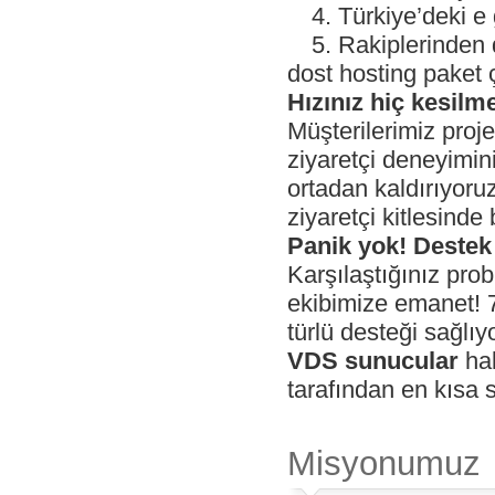
4.
4. Türkiye’deki e
5.
5. Rakiplerinden 
dost hosting paket 
Hızınız hiç kesil
Müşterilerimiz proj
ziyaretçi deneyimini
ortadan kaldırıyoru
ziyaretçi kitlesind
Panik yok! Destek
Karşılaştığınız prob
ekibimize emanet! 7
türlü desteği sağlıy
VDS sunucular
hak
tarafından en kısa 
Misyonumuz