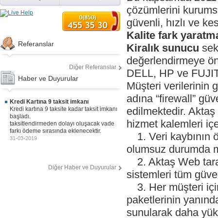
çözümlerini kurumsa
güvenli, hızlı ve ke
Kalite fark yaratma
Referanslar
Kiralık sunucu
sekt
değerlendirmeye ön
Diğer Referanslar
DELL, HP ve FUJIT
Haber ve Duyurular
Müşteri verilerinin
adına “firewall” gü
Kredi Kartına 9 taksit imkanı
edilmektedir. Aktaş
Kredi kartına 9 taksite kadar taksit imkanı
başladı.
hizmet kalemleri iç
taksitlendirmeden dolayı oluşacak vade
farkı ödeme sırasında eklenecektir.
1.
1. Veri kaybının 
31-03-2019
olumsuz durumda mü
2.
2. Aktaş Web tara
Diğer Haber ve Duyurular
sistemleri tüm güve
3.
3. Her müşteri iç
paketlerinin yanınd
sunularak daha yüks